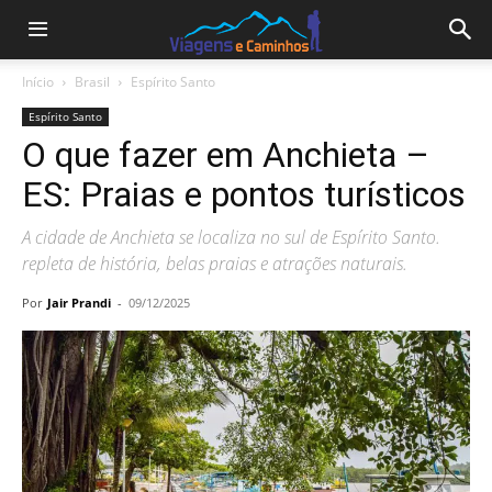
Início
Brasil
Espírito Santo
Espírito Santo
O que fazer em Anchieta –
ES: Praias e pontos turísticos
A cidade de Anchieta se localiza no sul de Espírito Santo.
repleta de história, belas praias e atrações naturais.
Por
Jair Prandi
-
09/12/2025