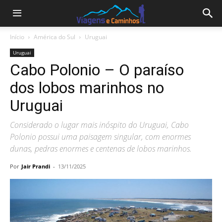
Início
América do Sul
Uruguai
Uruguai
Cabo Polonio – O paraíso
dos lobos marinhos no
Uruguai
Considerado o lugar mais inóspito do Uruguai, Cabo
Polonio possui uma paisagem singular, com enormes
dunas, pedras enormes e centenas de lobos marinhos.
Por
Jair Prandi
-
13/11/2025