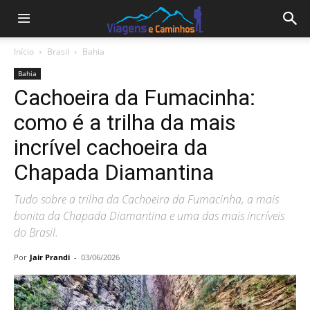
Início
Brasil
Bahia
Bahia
Cachoeira da Fumacinha:
como é a trilha da mais
incrível cachoeira da
Chapada Diamantina
Tudo sobre a trilha da Cachoeira da Fumacinha, a mais
bonita da Chapada Diamantina e uma das mais incríveis
do Brasil.
Por
Jair Prandi
-
03/06/2026