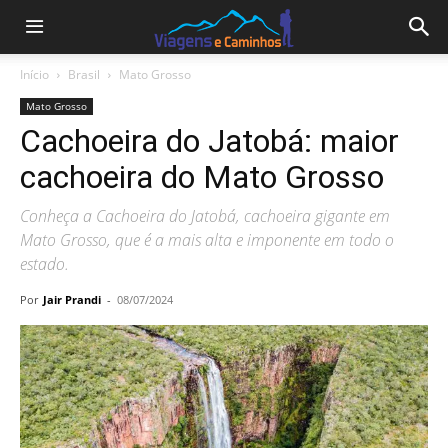
Início
Brasil
Mato Grosso
Mato Grosso
Cachoeira do Jatobá: maior
cachoeira do Mato Grosso
Conheça a Cachoeira do Jatobá, cachoeira gigante em
Mato Grosso, que é a mais alta e imponente em todo o
estado.
Por
Jair Prandi
-
08/07/2024