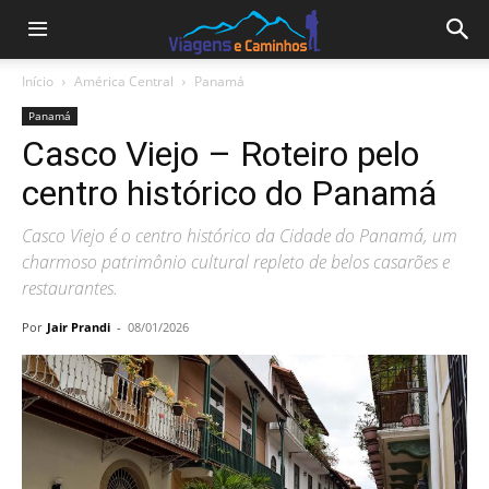
Início
América Central
Panamá
Panamá
Casco Viejo – Roteiro pelo
centro histórico do Panamá
Casco Viejo é o centro histórico da Cidade do Panamá, um
charmoso patrimônio cultural repleto de belos casarões e
restaurantes.
Por
Jair Prandi
-
08/01/2026