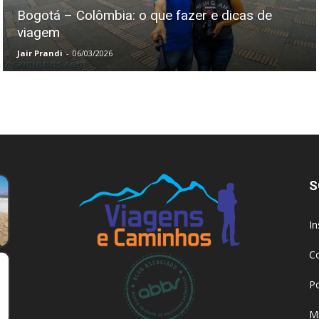
Bogotá – Colômbia: o que fazer e dicas de
viagem
Jair Prandi
-
06/03/2026
S
I
C
Po
Mi