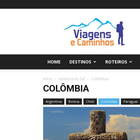
Viagens
e
Caminhos
HOME
DESTINOS
ROTEIROS
Início
América do Sul
Colômbia
COLÔMBIA
Argentina
Bolívia
Chile
Colômbia
Paraguai