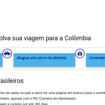
olva sua viagem para a Colômbia
Alugue um carro no destino
Contrat
asileiros
nto de saída no país e deve ter uma página em branco para o carim
ambém, apenas com o RG (Carteira de Identidade).
iajam a turismo por até 180 dias.