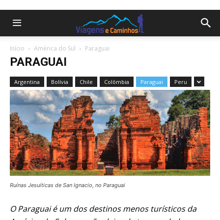
Início
América do Sul
Paraguai
PARAGUAI
Argentina
Bolívia
Chile
Colômbia
Paraguai
Peru
Ruínas Jesuíticas de San Ignacio, no Paraguai
O Paraguai é um dos destinos menos turísticos da