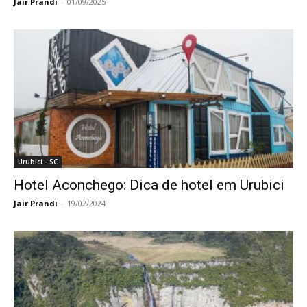
Jair Prandi
-
01/09/2025
Urubicí - SC
Hotel Aconchego: Dica de hotel em Urubici
Jair Prandi
-
19/02/2024