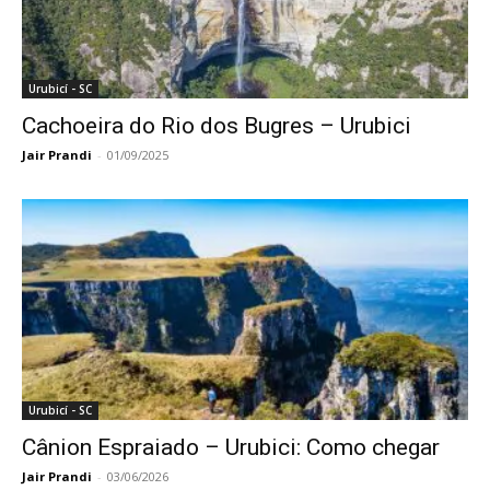
Urubicí - SC
Cachoeira do Rio dos Bugres – Urubici
Jair Prandi
-
01/09/2025
Urubicí - SC
Cânion Espraiado – Urubici: Como chegar
Jair Prandi
-
03/06/2026