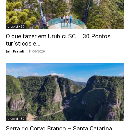
Urubicí - SC
O que fazer em Urubici SC – 30 Pontos
turísticos e...
Jair Prandi
-
11/06/2026
Urubicí - SC
Serra do Corvo Branco – Santa Catarina