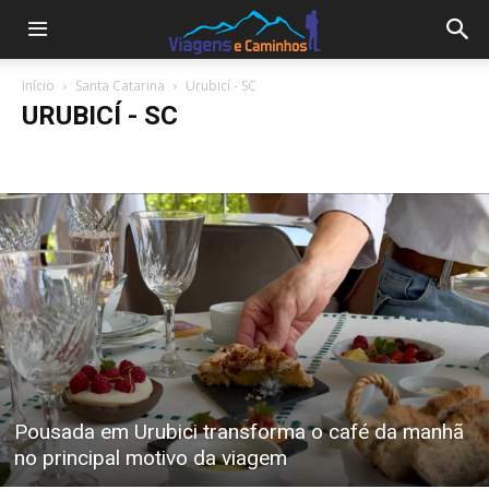
Início
Santa Catarina
Urubicí - SC
URUBICÍ - SC
Alfredo Wagner
Balneário Camboriú - SC
Bom Jardim da Serra - SC
Campos Novos - SC
Florianópolis - SC
Governador Celso Ramos - SC
Nova Veneza
Palhoça - SC
Piratuba - SC
Praia Grande - SC
Siderópolis
Urubicí - SC
Pousada em Urubici transforma o café da manhã
no principal motivo da viagem