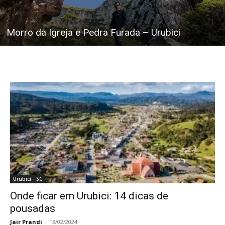
Morro da Igreja e Pedra Furada – Urubici
Urubicí - SC
Onde ficar em Urubici: 14 dicas de
pousadas
Jair Prandi
-
13/02/2024