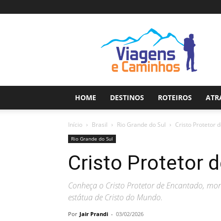
Viagens
e
Caminhos
HOME
DESTINOS
ROTEIROS
ATR
Início
Brasil
Rio Grande do Sul
Cristo Protetor 
Rio Grande do Sul
Cristo Protetor 
Conheça o Cristo Protetor de Encantado, mo
estátua de Cristo do Mundo.
Por
Jair Prandi
-
03/02/2026