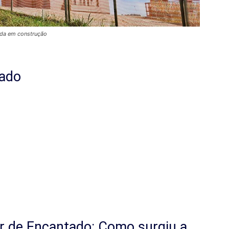
nda em construção
tado
or de Encantado: Como surgiu a