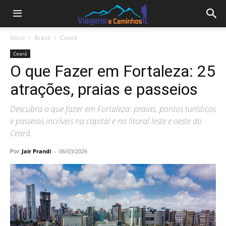
Início
Brasil
Ceará
Ceará
O que Fazer em Fortaleza: 25
atrações, praias e passeios
Descubra o que fazer em Fortaleza: praias, pontos turísticos
e passeios incríveis na capital e no litoral leste e oeste do
Ceará.
Por
Jair Prandi
-
06/03/2026