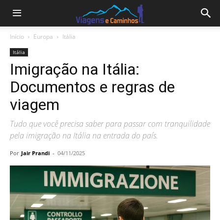
Início
Europa
Itália
Itália
Imigração na Itália:
Documentos e regras de
viagem
Tudo que você precisa saber para passar com tranquilidade
pela imigração na Itália na entrada do país.
Por
Jair Prandi
-
04/11/2025