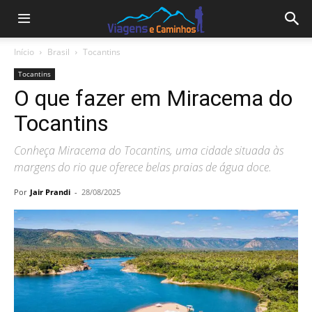
Início
Brasil
Tocantins
Tocantins
O que fazer em Miracema do
Tocantins
Conheça Miracema do Tocantins, uma cidade situada às
margens do rio que oferece belas praias de água doce.
Por
Jair Prandi
-
28/08/2025