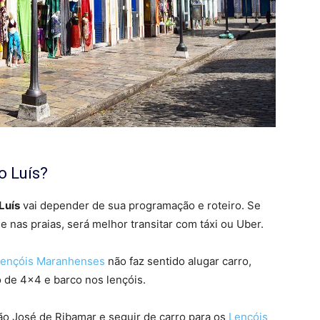
o Luís?
Luís
vai depender de sua programação e roteiro. Se
 e nas praias, será melhor transitar com táxi ou Uber.
Lençóis Maranhenses
não faz sentido alugar carro,
o de 4×4 e barco nos lençóis.
o José de Ribamar e seguir de carro para os
Lençóis