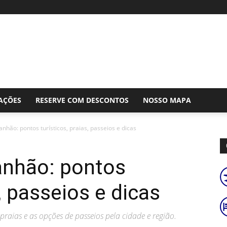
AÇÕES
RESERVE COM DESCONTOS
NOSSO MAPA
nhão: pontos turísticos, praias, passeios e dicas
anhão: pontos
s, passeios e dicas
praias e as opções de passeios pela cidade e região.