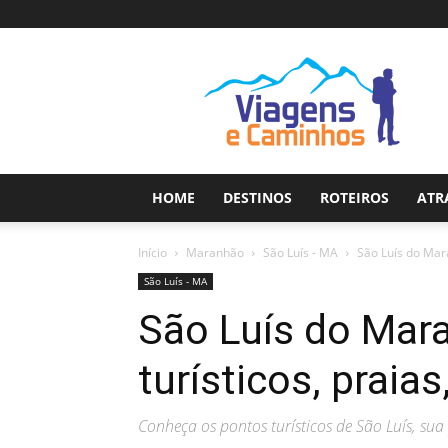
Viagens
e
Caminhos
HOME
DESTINOS
ROTEIROS
ATR
Início
Maranhão
São Luís - MA
São Luís do Mara
São Luís - MA
São Luís do Mar
turísticos, praia
Conheça os pontos turísticos de São Luís, sua 