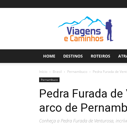
Viagens
e
Caminhos
HOME
DESTINOS
ROTEIROS
ATR
Início
Brasil
Pernambuco
Pedra Furada de Vent
Pernambuco
Pedra Furada de 
arco de Pernam
Conheça a Pedra Furada de Venturosa, incrív