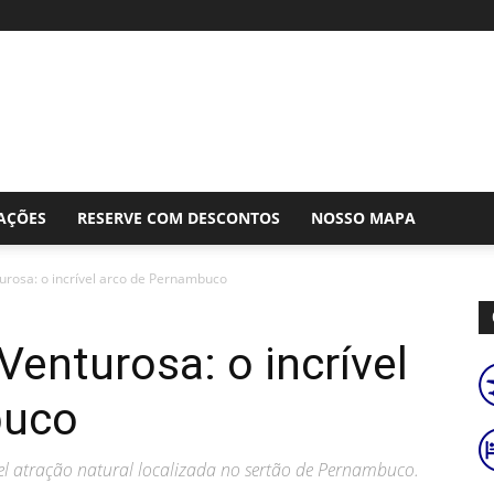
AÇÕES
RESERVE COM DESCONTOS
NOSSO MAPA
urosa: o incrível arco de Pernambuco
Venturosa: o incrível
buco
el atração natural localizada no sertão de Pernambuco.