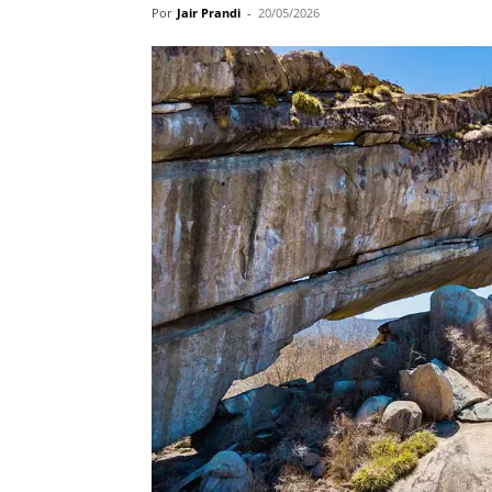
Por
Jair Prandi
-
20/05/2026