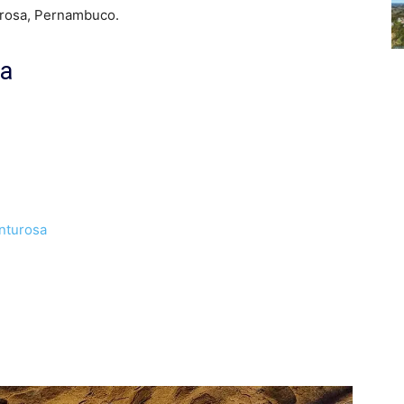
urosa, Pernambuco.
sa
enturosa