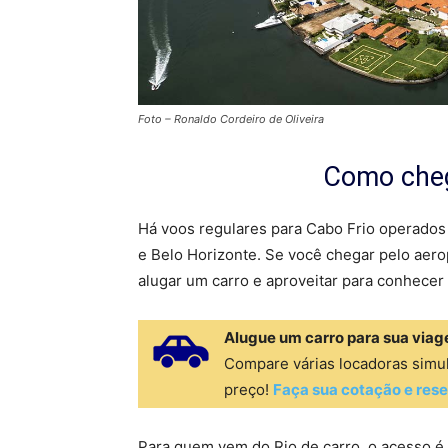
Foto – Ronaldo Cordeiro de Oliveira
Como cheg
Há voos regulares para Cabo Frio operados 
e Belo Horizonte. Se você chegar pelo aero
alugar um carro e aproveitar para conhecer
Alugue um carro para sua viage
Compare várias locadoras sim
preço!
Faça sua cotação e rese
Para quem vem do Rio de carro, o acesso é r