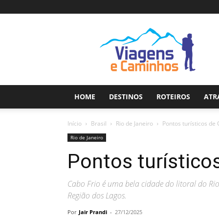
Viagens
e
Caminhos
HOME
DESTINOS
ROTEIROS
ATR
Início
Brasil
Rio de Janeiro
Pontos turísticos de 
Rio de Janeiro
Pontos turístico
Cabo Frio é uma bela cidade do litoral do Ri
Região dos Lagos.
Por
Jair Prandi
-
27/12/2025