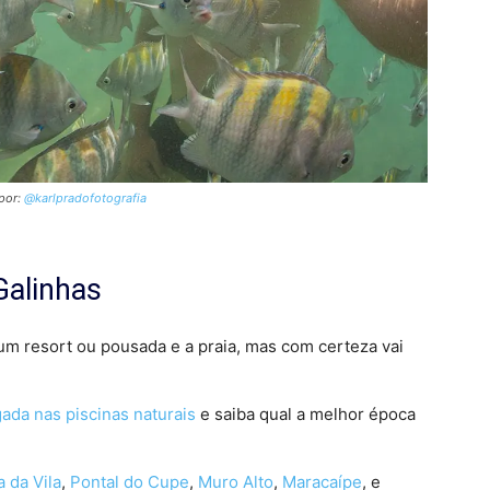
 por:
@karlpradofotografia
Galinhas
um resort ou pousada e a praia, mas com certeza vai
ada nas piscinas naturais
e saiba qual a melhor época
a da Vila
,
Pontal do Cupe
,
Muro Alto
,
Maracaípe
, e