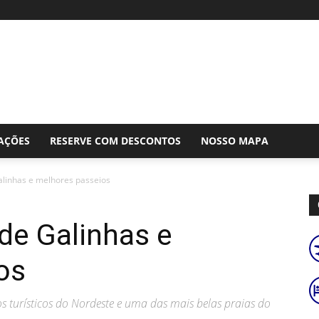
AÇÕES
RESERVE COM DESCONTOS
NOSSO MAPA
alinhas e melhores passeios
de Galinhas e
os
os turísticos do Nordeste e uma das mais belas praias do