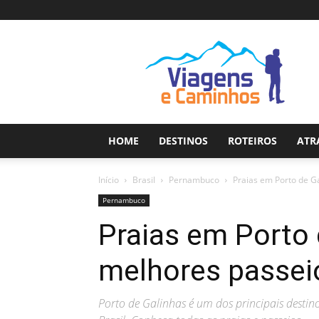
Viagens
e
Caminhos
HOME
DESTINOS
ROTEIROS
ATR
Início
Brasil
Pernambuco
Praias em Porto de G
Pernambuco
Praias em Porto 
melhores passei
Porto de Galinhas é um dos principais destin