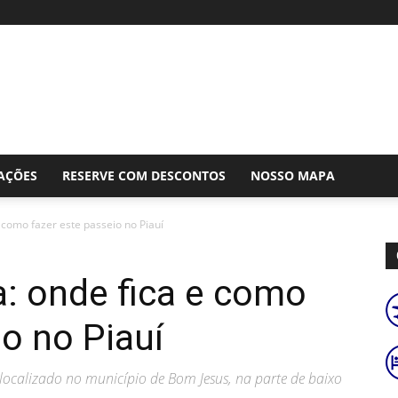
AÇÕES
RESERVE COM DESCONTOS
NOSSO MAPA
 como fazer este passeio no Piauí
: onde fica e como
io no Piauí
 localizado no município de Bom Jesus, na parte de baixo