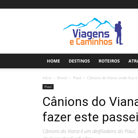
Viagens
e
Caminhos
HOME
DESTINOS
ROTEIROS
ATR
Início
Brasil
Piauí
Cânions do Viana: onde fica e
Piauí
Cânions do Viana
fazer este passe
Cânions do Viana é um desfiladeiro do Piauí,