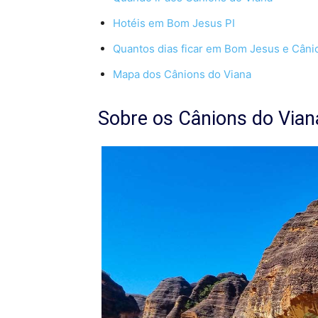
Hotéis em Bom Jesus PI
Quantos dias ficar em Bom Jesus e Câni
Mapa dos Cânions do Viana
Sobre os Cânions do Vian