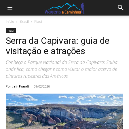
Início
Brasil
Piauí
Piauí
Serra da Capivara: guia de
visitação e atrações
Conheça o Parque Nacional da Serra da Capivara: Saiba
onde fica, como chegar e como visitar o maior acervo de
pinturas rupestres das Américas.
Por
Jair Prandi
-
09/02/2026