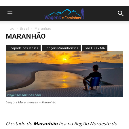
Início
Brasil
Maranhão
MARANHÃO
Chapada das Mesas
Lençóis Maranhenses
São Luís - MA
Lençóis Maranhenses – Maranhão
O estado do
Maranhão
fica na Região Nordeste do