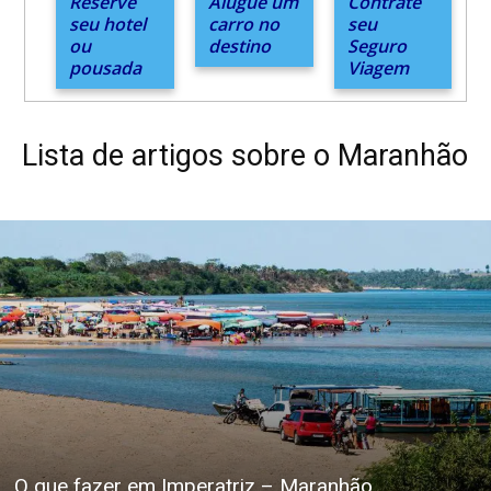
Reserve
Alugue um
Contrate
seu hotel
carro no
seu
ou
destino
Seguro
pousada
Viagem
Lista de artigos sobre o Maranhão
O que fazer em Imperatriz – Maranhão