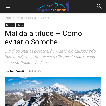
Início
América do Sul
Bolívia
Bolívia
Peru
Mal da altitude – Como
evitar o Soroche
O mal da altitude (Soroche) é um distúrbio causado pela
falta de oxigênio, comum em regiões de altitude elevada,
como no Altiplano Andino.
Por
Jair Prandi
-
26/05/2026