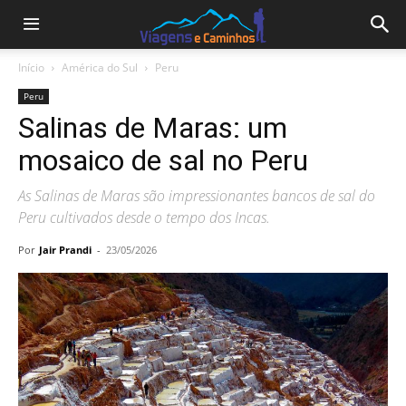
Início
América do Sul
Peru
Peru
Salinas de Maras: um
mosaico de sal no Peru
As Salinas de Maras são impressionantes bancos de sal do
Peru cultivados desde o tempo dos Incas.
Por
Jair Prandi
-
23/05/2026