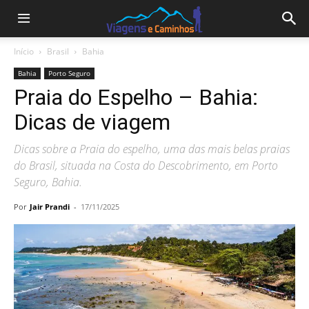
Início
Brasil
Bahia
Bahia
Porto Seguro
Praia do Espelho – Bahia:
Dicas de viagem
Dicas sobre a Praia do espelho, uma das mais belas praias
do Brasil, situada na Costa do Descobrimento, em Porto
Seguro, Bahia.
Por
Jair Prandi
-
17/11/2025