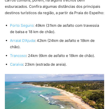
carros comuns, porém, há alguns trechos bem
esburacados. Confira algumas distâncias dos principais
destinos turísticos da região, a partir da Praia do Espelho:
Porto Seguro
: 49km (31km de asfalto com travessia
de balsa e 18 km de chão).
Arraial D’Ajuda
: 42km (24km de asfalto e 18km de
chão).
Trancoso
: 24km (6km de asfalto e 18km de chão).
Caraíva
: 23km (estrada de areia).