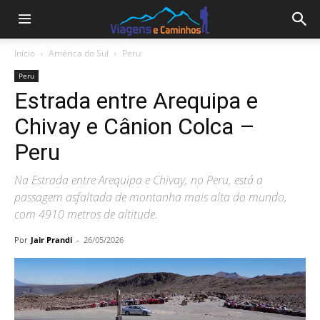
Início
América do Sul
Peru
Peru
Estrada entre Arequipa e
Chivay e Cânion Colca –
Peru
Na Estrada entre Arequipa e Chivay, no Peru, está a
passagem asfaltada de montanha mais alta do mundo,
com 4910 metros de altitude.
Por
Jair Prandi
-
26/05/2026