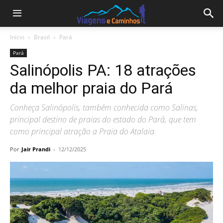
Início
Brasil
Pará
Pará
Salinópolis PA: 18 atrações
da melhor praia do Pará
Conheça Salinópolis, também conhecida como Salinas,
principal destino de praias do estado do Pará, que tem
como principal atração a Praia do Atalaia.
Por
Jair Prandi
-
12/12/2025